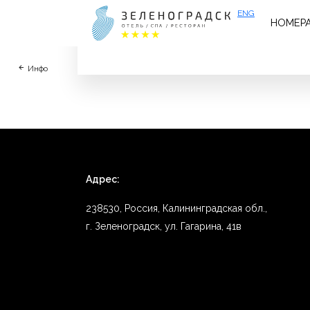
ENG
НОМЕР
Всё как всегда отлично! Спасибо за работу
Инфо
Адрес:
238530, Россия, Калининградская обл.,
г. Зеленоградск, ул. Гагарина, 41в