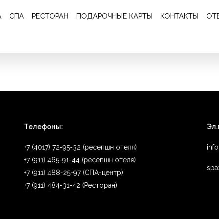
Отзыв 69
А
СПА
РЕСТОРАН
ПОДАРОЧНЫЕ КАРТЫ
КОНТАКТЫ
ОТ
 и внимание!
Телефоны:
Эл.
+7 (4017) 72-95-32 (ресепшн отеля)
inf
+7 (911) 465-91-44 (ресепшн отеля)
spa
+7 (911) 488-25-97 (СПА-центр)
+7 (911) 484-31-42 (Ресторан)