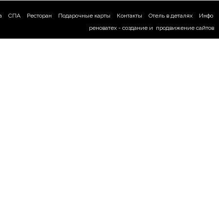
а
СПА
Ресторан
Подарочные карты
Контакты
Отель в деталях
Инфо
реноватех -
создание
и
продвижение сайтов