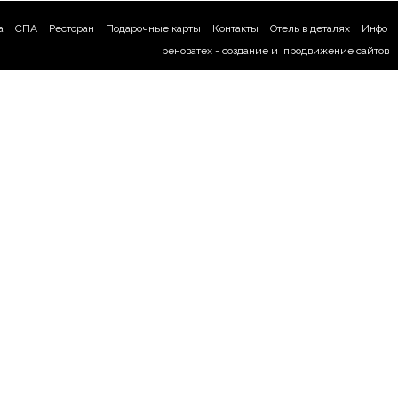
а
СПА
Ресторан
Подарочные карты
Контакты
Отель в деталях
Инфо
реноватех -
создание
и
продвижение сайтов