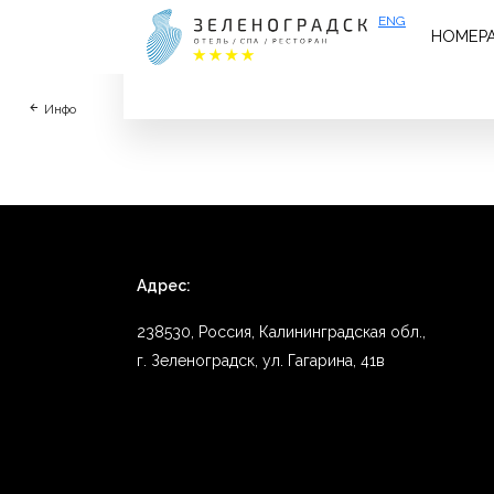
ENG
НОМЕР
Прекрасный отель с отличным завтраком. 
Инфо
Адрес:
238530, Россия, Калининградская обл.,
г. Зеленоградск, ул. Гагарина, 41в