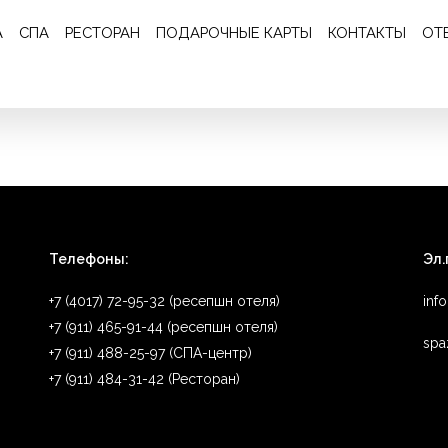
Отзыв 367
А
СПА
РЕСТОРАН
ПОДАРОЧНЫЕ КАРТЫ
КОНТАКТЫ
ОТ
Буду рекомендовать друзьям и знакомым. Часы работы СПА можно
Телефоны:
Эл.
+7 (4017) 72-95-32 (ресепшн отеля)
inf
+7 (911) 465-91-44 (ресепшн отеля)
spa
+7 (911) 488-25-97 (СПА-центр)
+7 (911) 484-31-42 (Ресторан)