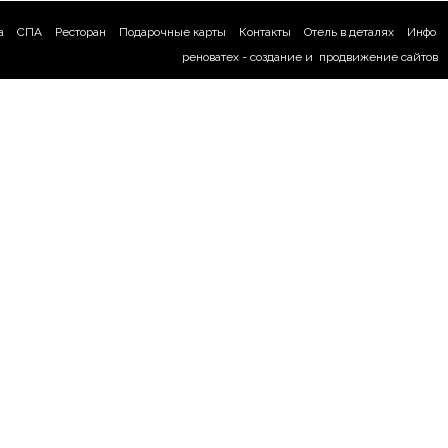
а
СПА
Ресторан
Подарочные карты
Контакты
Отель в деталях
Инфо
реноватех -
создание
и
продвижение сайтов