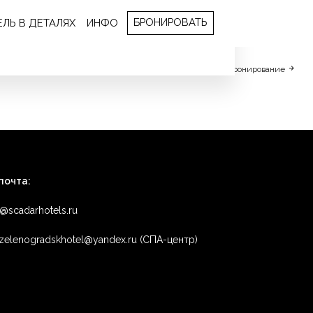
БРОНИРОВАТЬ
ЕЛЬ В ДЕТАЛЯХ
ИНФО
ресторане великолепное меню!!!
Бронирование
почта:
o@scadarhotels.ru
zelenogradskhotel@yandex.ru (СПА-центр)