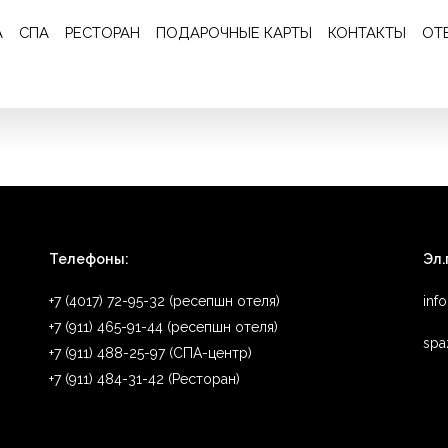
Отзыв 353
А
СПА
РЕСТОРАН
ПОДАРОЧНЫЕ КАРТЫ
КОНТАКТЫ
ОТ
ер. Приветливый персонал. Вкусные, разнообразные завтраки, в 
Телефоны:
Эл.
+7 (4017) 72-95-32 (ресепшн отеля)
inf
+7 (911) 465-91-44 (ресепшн отеля)
spa
+7 (911) 488-25-97 (СПА-центр)
+7 (911) 484-31-42 (Ресторан)