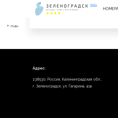
ENG
НОМЕР
Отличный, красивый и функциональный ном
Инфо
Адрес:
238530, Россия, Калининградская обл.,
г. Зеленоградск, ул. Гагарина, 41в