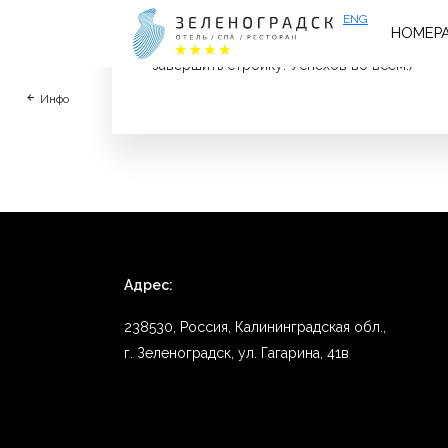
ENG
НОМЕР
Замечательный номер! Шикарная кровать! Ч
завершить стройку. Успехов во всем:)
Инфо
Адрес:
238530, Россия, Калининградская обл.,
г. Зеленоградск, ул. Гагарина, 41в