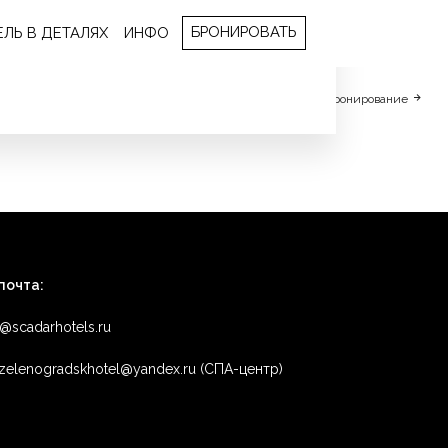
БРОНИРОВАТЬ
ЕЛЬ В ДЕТАЛЯХ
ИНФО
е всех похвал! P.S.: Желаем скорее
Бронирование
почта:
o@scadarhotels.ru
zelenogradskhotel@yandex.ru (СПА-центр)