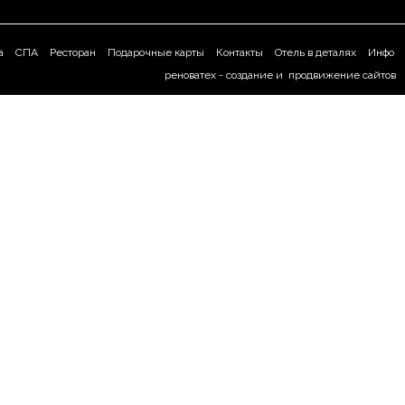
а
СПА
Ресторан
Подарочные карты
Контакты
Отель в деталях
Инфо
реноватех -
создание
и
продвижение сайтов