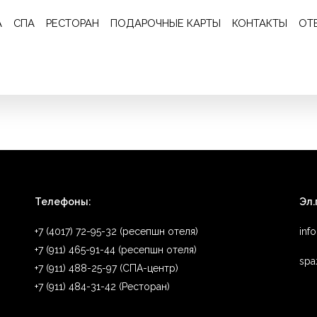
Отзыв 275
А
СПА
РЕСТОРАН
ПОДАРОЧНЫЕ КАРТЫ
КОНТАКТЫ
ОТ
истота и чувство стиля во всём! Суперский сервис! Персонал выш
Телефоны:
Эл.
+7 (4017) 72-95-32 (ресепшн отеля)
inf
+7 (911) 465-91-44 (ресепшн отеля)
spa
+7 (911) 488-25-97 (СПА-центр)
+7 (911) 484-31-42 (Ресторан)