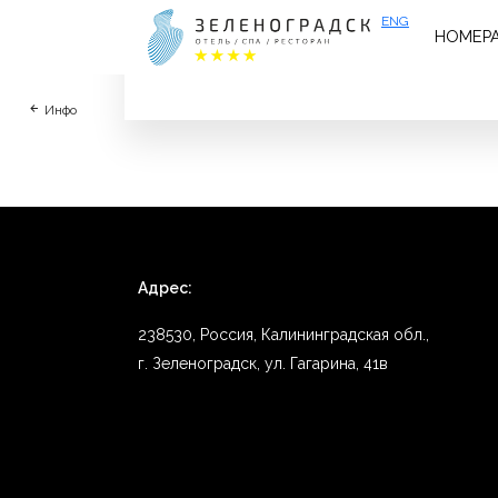
ENG
НОМЕР
Лучшее место в котором мы были! Прекра
Инфо
Адрес:
238530, Россия, Калининградская обл.,
г. Зеленоградск, ул. Гагарина, 41в