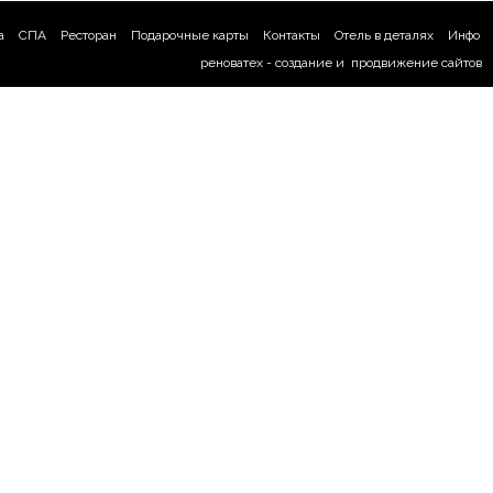
а
СПА
Ресторан
Подарочные карты
Контакты
Отель в деталях
Инфо
реноватех -
создание
и
продвижение сайтов