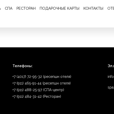
Отзыв 193
А
СПА
РЕСТОРАН
ПОДАРОЧНЫЕ КАРТЫ
КОНТАКТЫ
ОТ
сное место! обязательно приедем снова
Телефоны:
Эл.
+7 (4017) 72-95-32 (ресепшн отеля)
inf
+7 (911) 465-91-44 (ресепшн отеля)
spa
+7 (911) 488-25-97 (СПА-центр)
+7 (911) 484-31-42 (Ресторан)