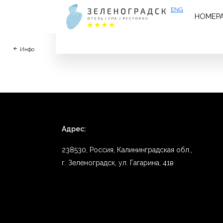
ENG
НОМЕР
Самый лучший персонал. Лучший Спа-Оте
Инфо
Адрес:
238530, Россия, Калининградская обл.,
г. Зеленоградск, ул. Гагарина, 41в