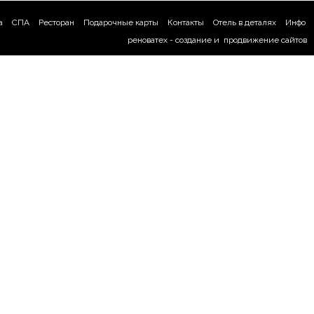
а
СПА
Ресторан
Подарочные карты
Контакты
Отель в деталях
Инфо
реноватех -
создание
и
продвижение сайтов