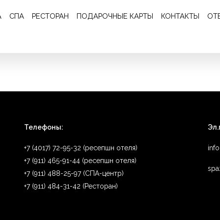
Отзыв 115
А
СПА
РЕСТОРАН
ПОДАРОЧНЫЕ КАРТЫ
КОНТАКТЫ
ОТ
ль. Добродушный управляющий Денис.
Телефоны:
Эл.
+7 (4017) 72-95-32 (ресепшн отеля)
inf
+7 (911) 465-91-44 (ресепшн отеля)
spa
+7 (911) 488-25-97 (СПА-центр)
+7 (911) 484-31-42 (Ресторан)